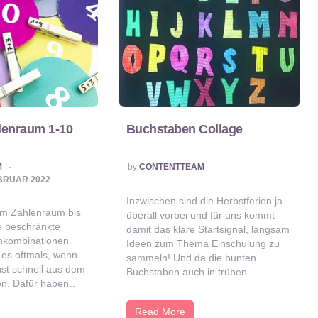
lenraum 1-10
Buchstaben Collage
POSTED
M
by
CONTENTTEAM
BY
EBRUAR 2022
Inzwischen sind die Herbstferien ja
 im Zahlenraum bis
überall vorbei und für uns kommt
e beschränkte
damit das klare Startsignal, langsam
nkombinationen.
Ideen zum Thema Einschulung zu
t es oftmals, wenn
sammeln! Und da die bunten
hst schnell aus dem
Buchstaben auch in trüben…
hen. Dafür haben…
Read More