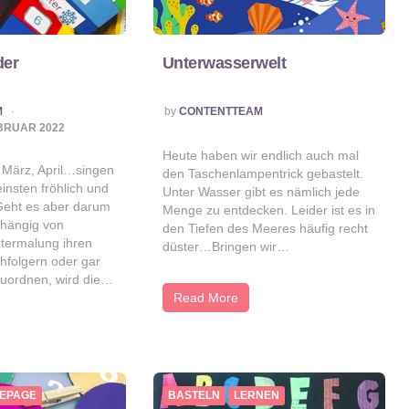
der
Unterwasserwelt
POSTED
M
by
CONTENTTEAM
BY
EBRUAR 2022
Heute haben wir endlich auch mal
 März, April…singen
den Taschenlampentrick gebastelt.
einsten fröhlich und
Unter Wasser gibt es nämlich jede
 Geht es aber darum
Menge zu entdecken. Leider ist es in
hängig von
den Tiefen des Meeres häufig recht
ntermalung ihren
düster…Bringen wir…
hfolgern oder gar
zuordnen, wird die…
Read More
EPAGE
BASTELN
LERNEN