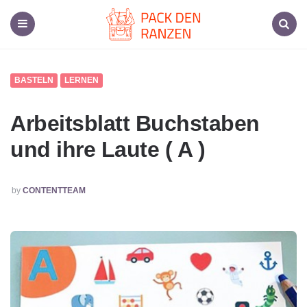
Pack
den
Ranzen,
Menu
Search
Dein
Schulmaterial-
Spezialist
BASTELN
LERNEN
Arbeitsblatt Buchstaben
und ihre Laute ( A )
POSTED
by
CONTENTTEAM
BY