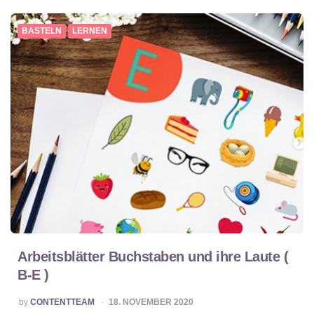
BASTELN
LERNEN
Arbeitsblätter Buchstaben und ihre Laute (
B-E )
POSTED
by
CONTENTTEAM
18. NOVEMBER 2020
BY