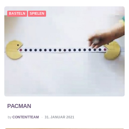
BASTELN
SPIELEN
PACMAN
POSTED
by
CONTENTTEAM
31. JANUAR 2021
BY