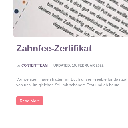
Zahnfee-Zertifikat
POSTED
by
CONTENTTEAM
UPDATED:
19. FEBRUAR 2022
BY
Vor wenigen Tagen hatten wir Euch unser Freebie für das Zah
von uns. Im gleichen Stil, mit schönem Text und ab heute…
Read More