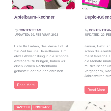
Apfelbaum-Rechner
Duplo-Kalen
POSTED
POSTED
by
CONTENTTEAM
by
CONTENTTEA
BY
BY
UPDATED:
20. FEBRUAR 2022
UPDATED:
20. F
Hallo Ihr Lieben, das kleine 1×1 ist
Januar, Februar,
zur Zeit bei uns Dauerthema. Um
schon die Allerkl
etwas Abwechslung in die schnöde
meist fehlerlos.
Abfragerei zu bringen, haben wir
die Monate unab
einen kleinen Rechenbaum
musikalischer U
gebastelt, der die Zahlenreihen…
Vorgängern, Nac
Jahreszeiten zu
Read More
Read More
BASTELN
HOMEPAGE