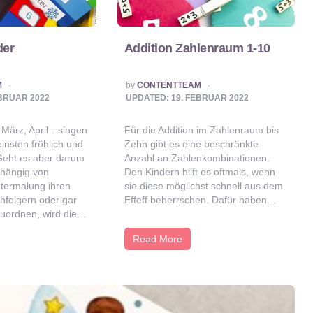
der
Addition Zahlenraum 1-10
POSTED
M
by
CONTENTTEAM
BY
EBRUAR 2022
UPDATED:
19. FEBRUAR 2022
 März, April…singen
Für die Addition im Zahlenraum bis
einsten fröhlich und
Zehn gibt es eine beschränkte
 Geht es aber darum
Anzahl an Zahlenkombinationen.
hängig von
Den Kindern hilft es oftmals, wenn
ntermalung ihren
sie diese möglichst schnell aus dem
hfolgern oder gar
Effeff beherrschen. Dafür haben…
zuordnen, wird die…
Read More