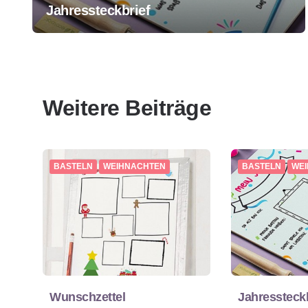
Jahressteckbrief
Weitere Beiträge
BASTELN
WEIHNACHTEN
BASTELN
WE
Wunschzettel
Jahressteckb