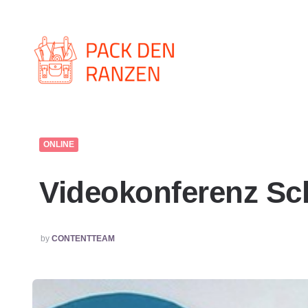
Pack
den
Ranzen,
Dein
Schulmaterial-
Spezialist
ONLINE
Videokonferenz Sch
POSTED
by
CONTENTTEAM
BY