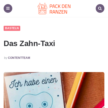
Pack
den
Ranzen,
Menu
Search
Dein
Schulmaterial-
Spezialist
BASTELN
Das Zahn-Taxi
POSTED
by
CONTENTTEAM
BY