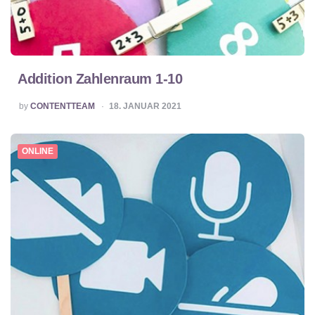
Addition Zahlenraum 1-10
POSTED
by
CONTENTTEAM
18. JANUAR 2021
BY
ONLINE