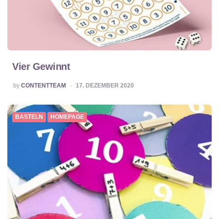
Vier Gewinnt
POSTED
by
CONTENTTEAM
17. DEZEMBER 2020
BY
BASTELN
HOMEPAGE